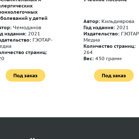
ллергических
ронхолегочных
аболеваний у детей
Автор:
Кильдиярова
втор:
Чемоданов
Год издания:
2021
од издания:
2021
Издательство:
ГЭОТАР
здательство:
ГЭОТАР-
Медиа
едиа
Количество страниц:
оличество страниц:
264
20
Вес:
430 грамм
Под заказ
Под заказ