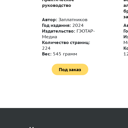
руководство
а
б
з
Автор:
Заплатников
Год издания:
2024
А
2
Издательство:
ГЭОТАР-
Г
ецЛит
Медиа
И
ниц:
Количество страниц:
М
224
К
Вес:
545 грамм
1
Под заказ