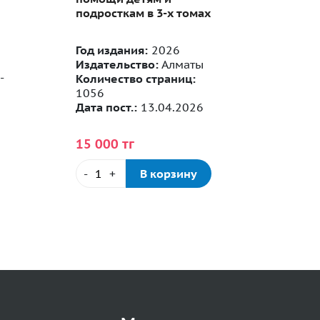
подросткам в 3-х томах
детей.
стару
Год издания:
2026
Издательство:
Алматы
-
Количество страниц:
Автор:
1056
Год из
Дата пост.:
13.04.2026
Издате
Количе
15 000 тг
-
+
В корзину