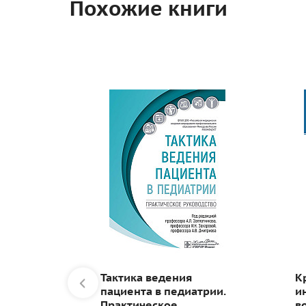
Похожие книги
 в
Тактика ведения
К
е
пациента в педиатрии.
и
Практическое
в