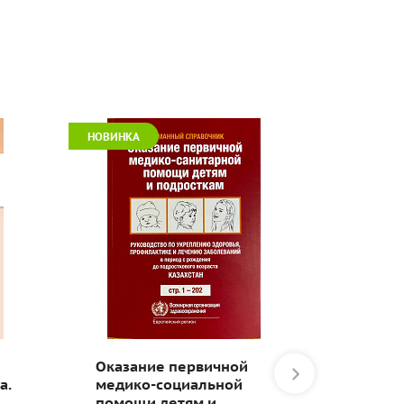
НОВИНКА
Оказание первичной
Диагно
а.
медико-социальной
вариан
помощи детям и
кардио