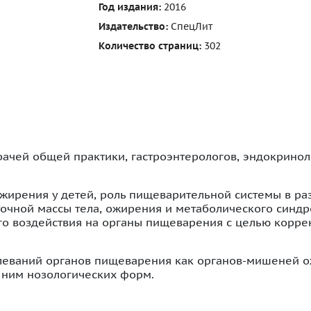
Год издания:
2016
Издательство:
СпецЛит
Количество страниц:
302
рачей общей практики, гастроэнтерологов, эндокринол
ожирения у детей, роль пищеварительной системы в р
очной массы тела, ожирения и метаболического синдр
го воздействия на органы пищеварения с целью корре
олеваний органов пищеварения как органов-мишеней 
 ним нозологических форм.