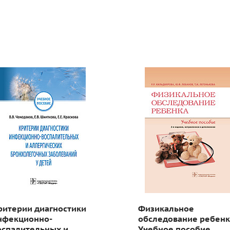
ритерии диагностики
Физикальное
нфекционно-
обследование ребенк
оспалительных и
Учебное пособие