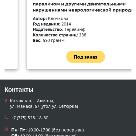
параличом и другими двигательными
нарушениями неврологической природы
Автор:
Клочкова
Год издания:
2014
Издательство:
Теревинф
Количество страниц:
288
Вес:
650 грамм
Под заказ
Контакты
Казахстан, г. Алматы,
ул. Манаса, 67 (угол ул. Озтюрка)
+7 (775) 523-18-80
Пн-Пт:
10.00-17.00 (без перерыва)
Сб: