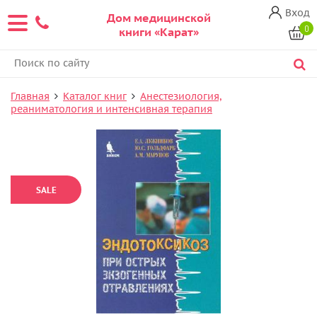
Вход
Дом медицинской
0
книги «Карат»
Главная
Каталог книг
Анестезиология,
реаниматология и интенсивная терапия
SALE