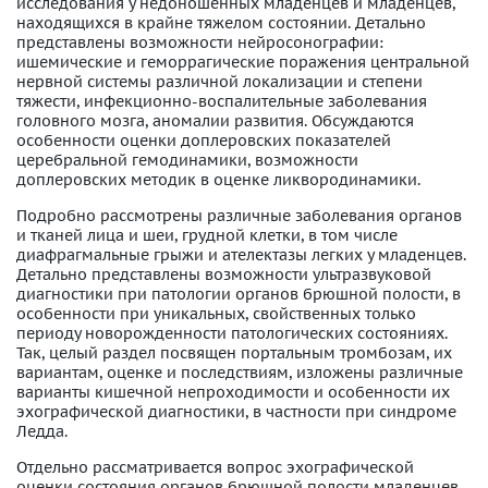
исследования у недоношенных младенцев и младенцев,
находящихся в крайне тяжелом состоянии. Детально
представлены возможности нейросонографии:
ишемические и геморрагические поражения центральной
нервной системы различной локализации и степени
тяжести, инфекционно-воспалительные заболевания
головного мозга, аномалии развития. Обсуждаются
особенности оценки доплеровских показателей
церебральной гемодинамики, возможности
доплеровских методик в оценке ликвородинамики.
Подробно рассмотрены различные заболевания органов
и тканей лица и шеи, грудной клетки, в том числе
диафрагмальные грыжи и ателектазы легких у младенцев.
Детально представлены возможности ультразвуковой
диагностики при патологии органов брюшной полости, в
особенности при уникальных, свойственных только
периоду новорожденности патологических состояниях.
Так, целый раздел посвящен портальным тромбозам, их
вариантам, оценке и последствиям, изложены различные
варианты кишечной непроходимости и особенности их
эхографической диагностики, в частности при синдроме
Ледда.
Отдельно рассматривается вопрос эхографической
оценки состояния органов брюшной полости младенцев