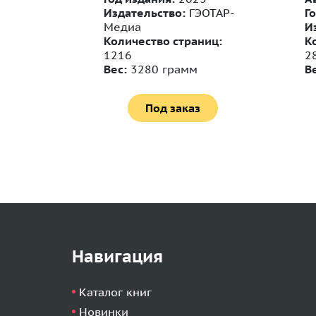
Издательство:
ГЭОТАР-
Г
рм
Медиа
И
ниц:
Количество страниц:
К
1216
2
Вес:
3280 грамм
В
Под заказ
Навигация
Каталог книг
Новинки