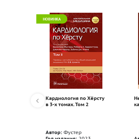
НОВИНКА
рамма:
Кардиология по Хёрсту
Н
в 3-х томах. Том 2
к
кий
Автор:
Фустер
5
Год издания:
2023
А