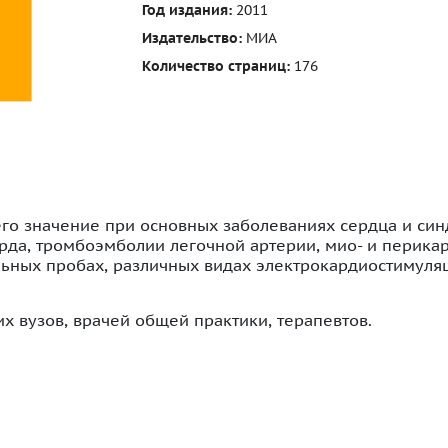
Год издания:
2011
Издательство:
МИА
Количество страниц:
176
его значение при основных заболеваниях сердца и син
да, тромбоэмболии легочной артерии, мио- и перикард
ьных пробах, различных видах электрокардиостимуля
х вузов, врачей общей практики, терапевтов.