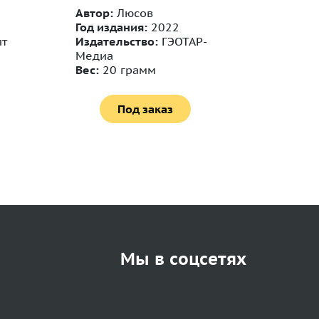
Автор:
Люсов
Автор:
Год издания:
2022
Год из
т
Издательство:
ГЭОТАР-
Издате
Медиа
Количе
Вес:
20 грамм
192
Под заказ
Мы в соцсетях