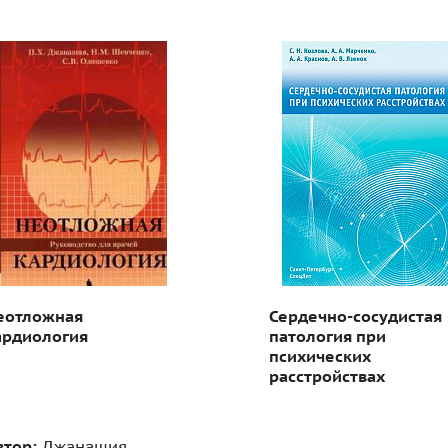
еотложная
Сердечно-сосудистая
ардиология
патология при
психических
расстройствах
втор:
Джанашия