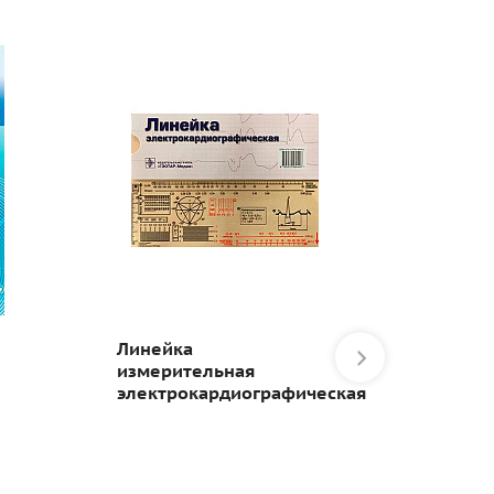
Линейка
Боли в
измерительная
Руково
электрокардиографическая
врачей