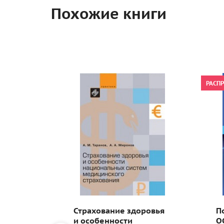
Похожие книги
РАСП
Страхование здоровья
П
и:
и особенности
О