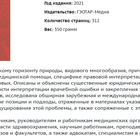
Год издания:
2021
Издательство:
ГЭОТАР-Медиа
Количество страниц:
312
Вес:
350 грамм
ому горизонту природы, видового многообразия, прич
едицинской помощи, специфике правовой интерпретац
овых. Описаны и объяснены существенные юридически
ости интерпретации врачебной ошибки и закрепления
тв, исследована обширная зарубежная и международна
 позиции и подходы, отраженные в материалах указ
уцирования этой проблемы, а также сопряженные с э
икам, руководителям и работникам медицинских орган
асти здравоохранения, научным работникам, преподав
ов и факультетов, а также адвокатам, специалистам в