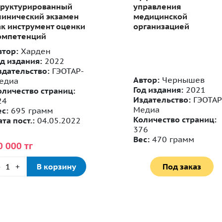
труктурированный
управления
линический экзамен
медицинской
ак инструмент оценки
организацией
омпетенций
втор:
Харден
од издания:
2022
здательство:
ГЭОТАР-
Автор:
Чернышев
едиа
Год издания:
2021
оличество страниц:
Издательство:
ГЭОТАР
24
Медиа
ес:
695 грамм
Количество страниц:
та пост.:
04.05.2022
376
Вес:
470 грамм
0 000 тг
-
+
В корзину
Под заказ