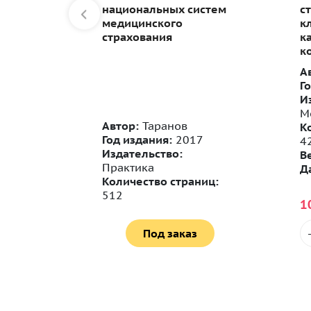
ов
национальных систем
с
медицинского
к
страхования
к
к
А
Г
И
М
Автор:
Таранов
К
Год издания:
2017
4
4
Издательство:
В
райт
Практика
Да
ниц:
Количество страниц:
512
1
Под заказ