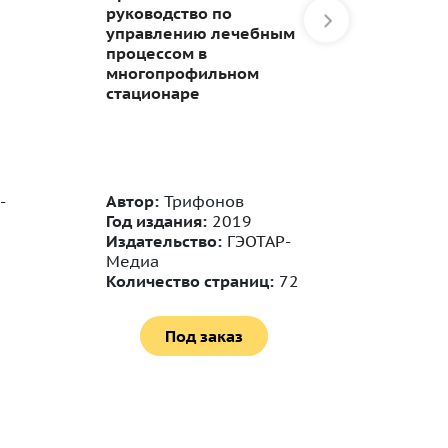
руководство по
безопа
управлению лечебным
медиц
процессом в
деятел
многопрофильном
Практи
стационаре
руково
Автор:
Год из
-
Автор:
Трифонов
Издате
Год издания:
2019
Медиа
Издательство:
ГЭОТАР-
Количе
Медиа
128
Количество страниц:
72
Вес:
29
Под заказ