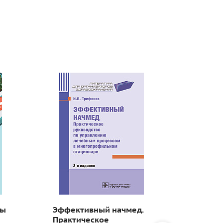
вы
Эффективный начмед.
Тактик
Практическое
качест