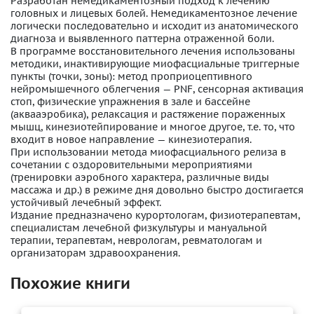
Разработан немедикаментозный подход к лечению
головных и лицевых болей. Немедикаментозное лечение
логически последовательно и исходит из анатомического
диагноза и выявленного паттерна отраженной боли.
В программе восстановительного лечения использованы
методики, инактивирующие миофасциальные триггерные
пункты (точки, зоны): метод проприоцептивного
нейромышечного облегчения — PNF, сенсорная активация
стоп, физические упражнения в зале и бассейне
(аквааэробика), релаксация и растяжение пораженных
мышц, кинезиотейпирование и многое другое, т.е. то, что
входит в новое направление — кинезиотерапия.
При использовании метода миофасциального релиза в
сочетании с оздоровительными мероприятиями
(тренировки аэробного характера, различные виды
массажа и др.) в режиме дня довольно быстро достигается
устойчивый лечебный эффект.
Издание предназначено курортологам, физиотерапевтам,
специалистам лечебной физкультуры и мануальной
терапии, терапевтам, неврологам, ревматологам и
организаторам здравоохранения.
Похожие книги