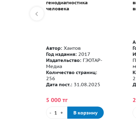
тского
генодиагностика
в
человека
в
А
Автор:
Хаитов
Г
Год издания:
2017
И
Издательство:
ГЭОТАР-
П
Медиа
м
ин
Количество страниц:
К
1
256
2
ИА
Дата пост.:
31.08.2025
Да
ниц:
5 000 тг
2
-
+
В корзину