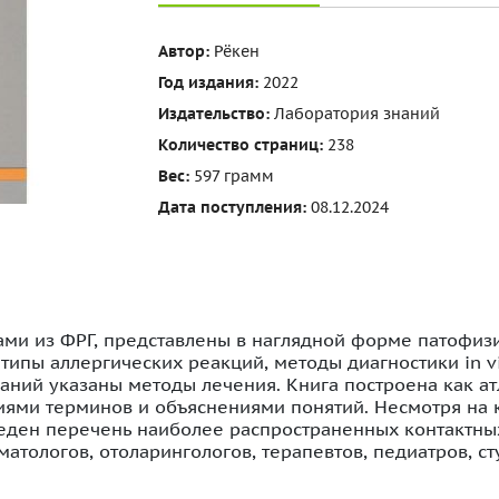
Автор:
Рёкен
Год издания:
2022
Издательство:
Лаборатория знаний
Количество страниц:
238
Вес:
597 грамм
Дата поступления:
08.12.2024
ами из ФРГ, представлены в наглядной форме патофиз
ипы аллергических реакций, методы диагностики in vi
аний указаны методы лечения. Книга построена как ат
ми терминов и объяснениями понятий. Несмотря на к
еден перечень наиболее распространенных контактны
рматологов, отоларингологов, терапевтов, педиатров, с