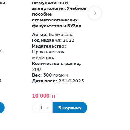
на
иммунология и
препар
аллергология. Учебное
общек
пособие
практи
стоматологических
ответ
факультетов и ВУЗов
Автор:
Балмасова
Год издания:
2022
Издательство:
-
Практическая
медицина
Количество страниц:
Автор:
200
Год из
Вес:
300 грамм
Издате
Дата пост.:
26.10.2025
Количе
184
10 000 тг
-
+
В корзину