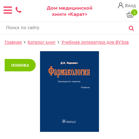
Вход
Дом медицинской
0
книги «Карат»
Главная
Каталог книг
Учебная литература для ВУЗов
НОВИНКА