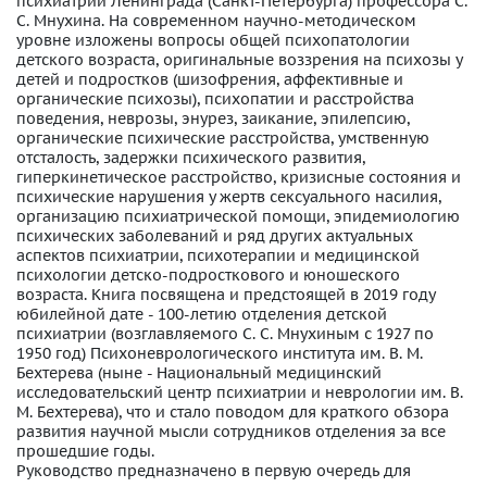
психиатрии Ленинграда (Санкт-Петербурга) профессора С.
С. Мнухина. На современном научно-методическом
уровне изложены вопросы общей психопатологии
детского возраста, оригинальные воззрения на психозы у
детей и подростков (шизофрения, аффективные и
органические психозы), психопатии и расстройства
поведения, неврозы, энурез, заикание, эпилепсию,
органические психические расстройства, умственную
отсталость, задержки психического развития,
гиперкинетическое расстройство, кризисные состояния и
психические нарушения у жертв сексуального насилия,
организацию психиатрической помощи, эпидемиологию
психических заболеваний и ряд других актуальных
аспектов психиатрии, психотерапии и медицинской
психологии детско-подросткового и юношеского
возраста. Книга посвящена и предстоящей в 2019 году
юбилейной дате - 100-летию отделения детской
психиатрии (возглавляемого С. С. Мнухиным с 1927 по
1950 год) Психоневрологического института им. В. М.
Бехтерева (ныне - Национальный медицинский
исследовательский центр психиатрии и неврологии им. В.
М. Бехтерева), что и стало поводом для краткого обзора
развития научной мысли сотрудников отделения за все
прошедшие годы.
Руководство предназначено в первую очередь для