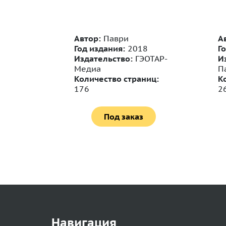
2
Автор:
Паври
А
Год издания:
2018
Г
рм
Издательство:
ГЭОТАР-
И
ниц:
Медиа
П
Количество страниц:
К
176
2
Под заказ
Навигация