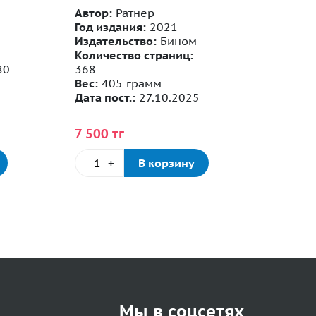
Автор:
Ратнер
Год издания:
2021
Автор:
Издательство:
Бином
Год из
Количество страниц:
Издате
80
368
Медпр
Вес:
405 грамм
Количе
Дата пост.:
27.10.2025
224
Вес:
66
7 500 тг
-
+
В корзину
Мы в соцсетях