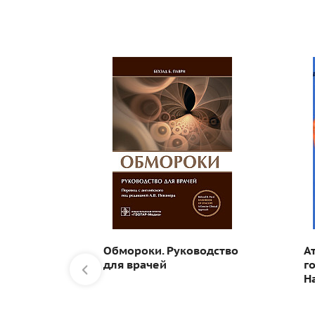
:
Обмороки. Руководство
А
гия,
для врачей
г
Н