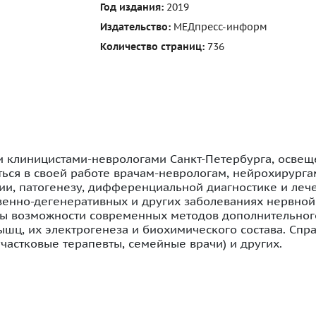
Год издания:
2019
Издательство:
МЕДпресс-информ
Количество страниц:
736
и клиницистами-неврологами Санкт-Петербурга, осве
ться в своей работе врачам-неврологам, нейрохирургам
и, патогенезу, дифференциальной диагностике и лече
венно-дегенеративных и других заболеваниях нервной
ны возможности современных методов дополнительног
шц, их электрогенеза и биохимического состава. Спра
частковые терапевты, семейные врачи) и других.