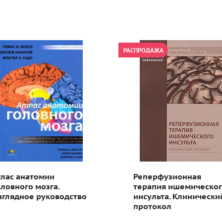
РАСПРОДАЖА
тлас анатомии
Реперфузионная
оловного мозга.
терапия ишемическо
аглядное руководство
инсульта. Клинически
протокол