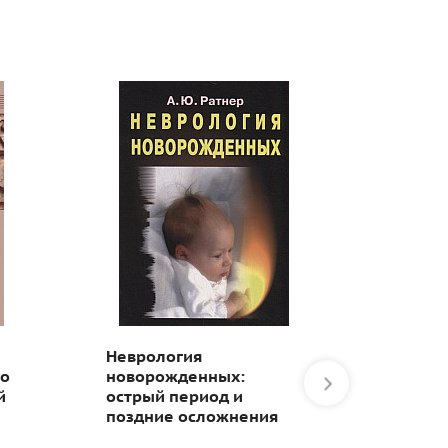
Неврология
Тесты 
го
новорожденных:
при ф
й
острый период и
наруш
поздние осложнения
позвон