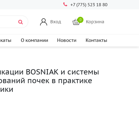
+7 (775) 523 18 80
0
Вход
Корзина
икаты
О компании
Новости
Контакты
кации BOSNIAK и системы
ований почек в практике
тики