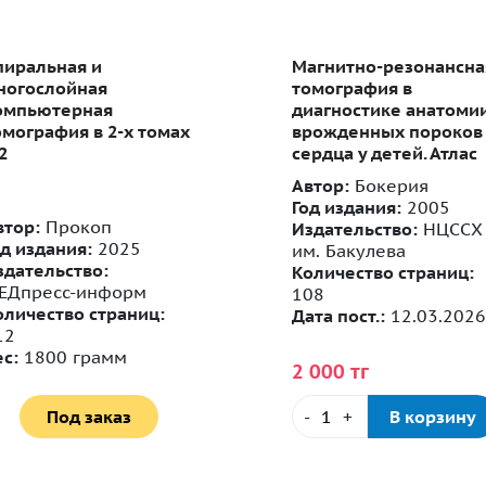
агнитно-резонансная
Лучевая диагностика
омография в
заболеваний ЖКТ
иагностике анатомии
рожденных пороков
ердца у детей. Атлас
втор:
Бокерия
од издания:
2005
здательство:
НЦССХ
Автор:
Пён
м. Бакулева
Год издания:
2018
оличество страниц:
Издательство:
08
Панфилова
та пост.:
12.03.2026
Количество страниц:
496
 000 тг
-
+
В корзину
Под заказ