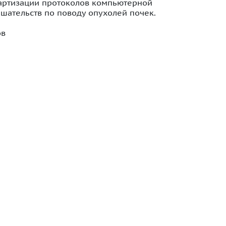
дартизации протоколов компьютерной
шательств по поводу опухолей почек.
ов
РАСПРОДАЖА