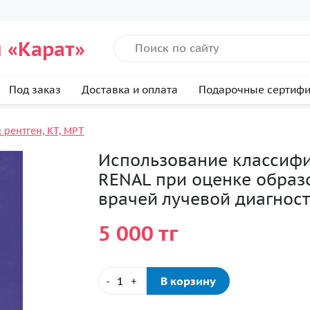
 «Карат»
Под заказ
Доставка и оплата
Подарочные сертиф
 рентген, КТ, МРТ
Использование классифи
RENAL при оценке образ
врачей лучевой диагнос
5 000 тг
-
+
В корзину